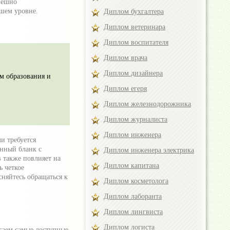
пешно
шем уровне.
Диплом бухгалтера
Диплом ветеринара
Диплом воспитателя
Диплом врача
Диплом дизайнера
м образования и
Диплом егеря
Диплом железнодорожника
Диплом журналиста
Диплом инженера
и требуется
енный бланк с
Диплом инженера электрика
 также повлияет на
Диплом капитана
ь четкое
сняйтесь обращаться к
Диплом косметолога
Диплом лаборанта
Диплом лингвиста
Диплом логиста
гаем самые доступные