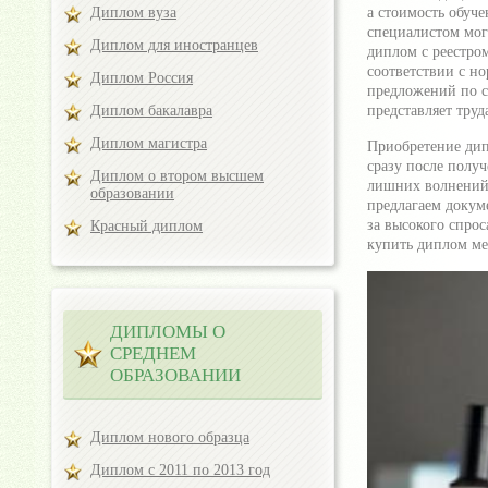
Диплом вуза
а стоимость обуч
специалистом мог
Диплом для иностранцев
диплом с реестро
соответствии с н
Диплом Россия
предложений по с
Диплом бакалавра
представляет труд
Диплом магистра
Приобретение дип
сразу после полу
Диплом о втором высшем
лишних волнений
образовании
предлагаем докум
за высокого спро
Красный диплом
купить диплом ме
ДИПЛОМЫ О
СРЕДНЕМ
ОБРАЗОВАНИИ
Диплом нового образца
Диплом с 2011 по 2013 год