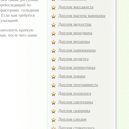
превосходящий по
Диплом массажиста
 факторами: солидным
Если вам требуется
Диплом мастера маникюра
сультацией.
Диплом медсестры
 заполнить краткую
Диплом менеджера
ные, после чего наши
Диплом механика
Диплом парикмахера
Диплом педагога
Диплом переводчика
Диплом повара
Диплом программиста
Диплом психолога
Диплом сантехника
Диплом сварщика
Диплом слесаря
Диплом стоматолога