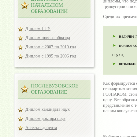
дипломы, что по
НАЧАЛЬНОМ
трудоустроившихс
ОБРАЗОВАНИИ
Среди их преимущ
Диплом ПТУ
наличие 
Диплом нового образца
полное с
Диплом с 2007 по 2010 год
науки;
Диплом с 1995 по 2006 год
возможно
Как формируется с
ПОСЛЕВУЗОВСКОЕ
стандартная копи
ОБРАЗОВАНИЕ
ГОЗНАКОМ, стоимо
цену. Все образцы
представление о т
Диплом кандидата наук
нашим консультан
Диплом доктора наук
Аттестат доцента
Выбирая нашу ком