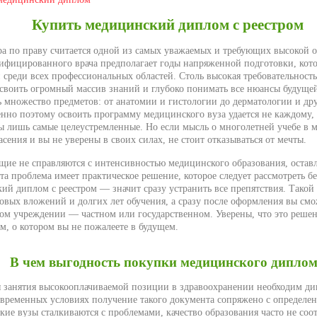
Купить медицинский диплом с реестром
а по праву считается одной из самых уважаемых и требующих высокой о
ифицированного врача предполагает годы напряженной подготовки, кото
 среди всех профессиональных областей. Столь высокая требовательность
своить огромный массив знаний и глубоко понимать все нюансы будуще
ь множество предметов: от анатомии и гистологии до дерматологии и д
нно поэтому освоить программу медицинского вуза удается не каждому,
ы лишь самые целеустремленные. Но если мысль о многолетней учебе в
асения и вы не уверены в своих силах, не стоит отказываться от мечты.
ие не справляются с интенсивностью медицинского образования, оставл
та проблема имеет практическое решение, которое следует рассмотреть б
ий диплом с реестром — значит сразу устранить все препятствия. Такой 
овых вложений и долгих лет обучения, а сразу после оформления вы смож
м учреждении — частном или государственном. Уверены, что это решени
, о котором вы не пожалеете в будущем.
В чем выгодность покупки медицинского дипло
я занятия высокооплачиваемой позиции в здравоохранении необходим д
овременных условиях получение такого документа сопряжено с определ
ие вузы сталкиваются с проблемами, качество образования часто не соо