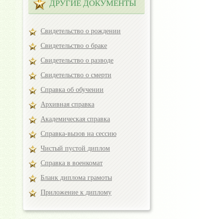
ДРУГИЕ ДОКУМЕНТЫ
Свидетельство о рождении
Свидетельство о браке
Свидетельство о разводе
Свидетельство о смерти
Справка об обучении
Архивная справка
Академическая справка
Справка-вызов на сессию
Чистый пустой диплом
Справка в военкомат
Бланк диплома грамоты
Приложение к диплому