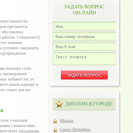
ЗАДАТЬ ВОПРОС
ОН-ЛАЙН
тветственности.
рая признается
 обусловлена
й работы. Специалисту
ругих важных
 а успешно завершить
 медучреждении
яя попытки стать
ез промедления.
шаг избавит вас от
ете начать карьеру в
е станет для вас
ДИПЛОМ В ГОРОДЕ
ма
иплом о высшем
Москва
енными сложностями.
Санкт–Петербург
тветствует ожиданиям,