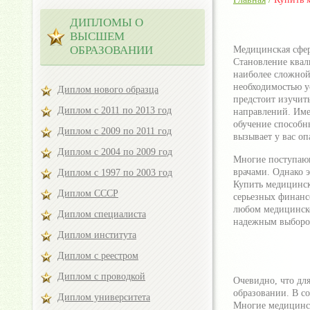
ДИПЛОМЫ О
ВЫСШЕМ
ОБРАЗОВАНИИ
Медицинская сфер
Становление квал
наиболее сложной
необходимостью у
Диплом нового образца
предстоит изучит
Диплом с 2011 по 2013 год
направлений. Име
обучение способн
Диплом с 2009 по 2011 год
вызывает у вас оп
Диплом с 2004 по 2009 год
Многие поступающ
врачами. Однако э
Диплом с 1997 по 2003 год
Купить медицинск
Диплом СССР
серьезных финанс
любом медицинско
Диплом специалиста
надежным выбором
Диплом института
Диплом с реестром
Диплом с проводкой
Очевидно, что дл
образовании. В с
Диплом университета
Многие медицинск