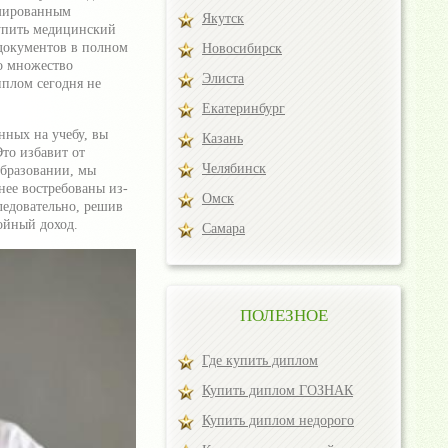
омированным
Якутск
купить медицинский
 документов в полном
Новосибирск
о множество
Элиста
плом сегодня не
Екатеринбург
нных на учебу, вы
Казань
то избавит от
Челябинск
бразовании, мы
нее востребованы из-
Омск
ледовательно, решив
ойный доход.
Самара
ПОЛЕЗНОЕ
Где купить диплом
Купить диплом ГОЗНАК
Купить диплом недорого