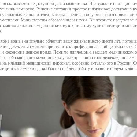
ения оказывается недоступной для большинства. В результате стать дипл
ут лишь немногие. Решение ситуации простое и логичное: достаточно 
м у опытных исполнителей, которые специализируются на изготовлении
ормативами Министерства образования и науки. В интернете представлен
озданию дипломов медицинских вузов, поэтому купить медицинский ди
а.
лома врача значительно облегчит вашу жизнь: вместо шести лет, потраче
чения документа сможете приступить к профессиональной деятельности. Э
 и сэкономит ценное время. Помимо дипломов о высшем медицинском о
енты об окончании медицинских училищ — они стоят дешевле, но не ме
са на младший медицинский персонал, особенно актуального в России. С
дицинского училища, вы быстро найдете работу и начнете получать дост