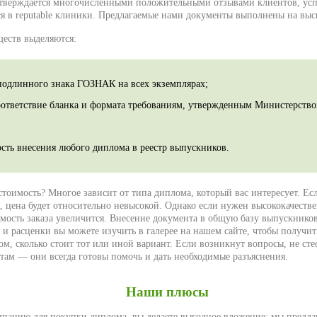
дтверждается многочисленными положительными отзывами клиентов, ус
я в reputable клиники. Предлагаемые нами документы выполнены на выс
еств выделяются:
подлинного знака ГОЗНАК на всех экземплярах;
оответствие бланка и формата требованиям, утвержденным Министерство
сть внесения любого диплома в реестр выпускников.
тоимость? Многое зависит от типа диплома, который вас интересует. Есл
я, цена будет относительно невысокой. Однако если нужен высококачеств
сть заказа увеличится. Внесение документа в общую базу выпускников
 и расценки вы можете изучить в галерее на нашем сайте, чтобы получит
ом, сколько стоит тот или иной вариант. Если возникнут вопросы, не сте
там — они всегда готовы помочь и дать необходимые разъяснения.
Наши плюсы
панию для покупки диплома, вы делаете выгодное вложение: мы предла